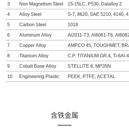
3
Non Magnetism Steel
15-15LC, P530, Datalloy 2
4
Alloy Steel
S-7, 8620, SAE 5210, 4140,
5
Carbon Steel
1018
6
Aluminum Alloy
Al2011-T3, Al6061-T6, Al608
7
Copper Alloy
AMPCO 45, TOUGHMET, BRA
8
Titanium Alloy
C.P. TITANIUM GR.4, Ti-6Al-4
9
Cobalt Base Alloy
STELLITE 6, MP35N
10
Engineering Plastic
PEEK, PTFE, ACETAL
含铁金属