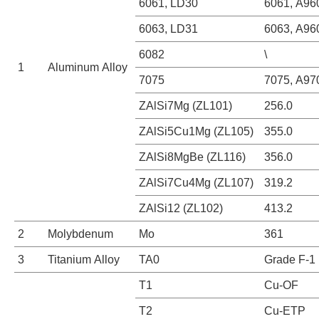
6061, LD30
6061, A96
6063, LD31
6063, A96
6082
\
1
Aluminum Alloy
7075
7075, A97
ZAlSi7Mg (ZL101)
256.0
ZAlSi5Cu1Mg (ZL105)
355.0
ZAlSi8MgBe (ZL116)
356.0
ZAlSi7Cu4Mg (ZL107)
319.2
ZAlSi12 (ZL102)
413.2
2
Molybdenum
Mo
361
3
Titanium Alloy
TA0
Grade F-1
T1
Cu-OF
T2
Cu-ETP