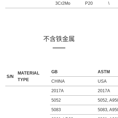
3Cr2Mo
P20
\
不含铁金属
GB
ASTM
MATERIAL
S/N
TYPE
CHINA
USA
2017A
2017A
5052
5052, A95
5083
5083, A95