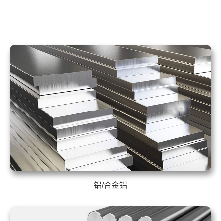
铝/合金铝