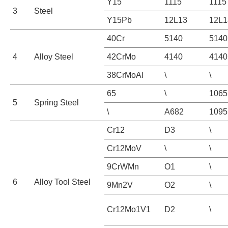
Y15
1115
1115
3
Steel
Y15Pb
12L13
12L1
40Cr
5140
5140
4
Alloy Steel
42CrMo
4140
4140
38CrMoAl
\
\
65
\
1065
5
Spring Steel
\
A682
1095
Cr12
D3
\
Cr12MoV
\
\
9CrWMn
O1
\
6
Alloy Tool Steel
9Mn2V
O2
\
Cr12Mo1V1
D2
\