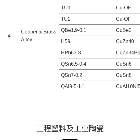
TU1
Cu-OF
TU2
Cu-OF
QBe1.9-0.1
CuBe2
Copper & Brass
4
Alloy
H59
CuZn40
HPb63-3
CuZn34P
QSn6.5-0.4
CuSn6
QSn7-0.2
CuSn8
QAl9-5-1-1
CuAl10Ni
工程塑料及工业陶瓷